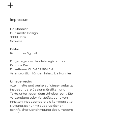
Impressum
Lia Monnier
Multimedia Design
3008 Bern
Schweiz
E-Mail:
liamonnier@gmail.com
Eingetragen im Handelsregister des
Kantons Bern
Einzelfirma: CHE-262.984.614
Verantwortlich für den Inhalt: Lia Monnier
Urheberrecht:
Alle Inhalte und Werke auf dieser Website,
insbesondere Designs, Grafiken und
Texte, unterliegen dem Urheberrecht. Die
Verwendung oder Vervielfältigung von
Inhalten, insbesondere die kommerzielle
Nutzung, ist nur mit ausdrücklicher
schriftlicher Genehmigung des Urhebers